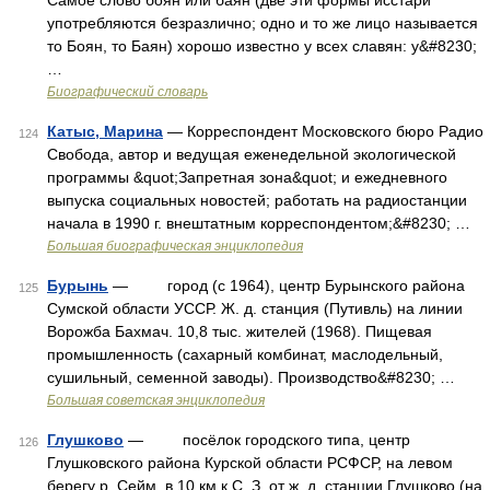
Самое слово боян или баян (две эти формы исстари
употребляются безразлично; одно и то же лицо называется
то Боян, то Баян) хорошо известно у всех славян: у&#8230;
…
Биографический словарь
Катыс, Марина
— Корреспондент Московского бюро Радио
124
Свобода, автор и ведущая еженедельной экологической
программы &quot;Запретная зона&quot; и ежедневного
выпуска социальных новостей; работать на радиостанции
начала в 1990 г. внештатным корреспондентом;&#8230; …
Большая биографическая энциклопедия
Бурынь
— город (с 1964), центр Бурынского района
125
Сумской области УССР. Ж. д. станция (Путивль) на линии
Ворожба Бахмач. 10,8 тыс. жителей (1968). Пищевая
промышленность (сахарный комбинат, маслодельный,
сушильный, семенной заводы). Производство&#8230; …
Большая советская энциклопедия
Глушково
— посёлок городского типа, центр
126
Глушковского района Курской области РСФСР, на левом
берегу р. Сейм, в 10 км к С. З. от ж. д. станции Глушково (на